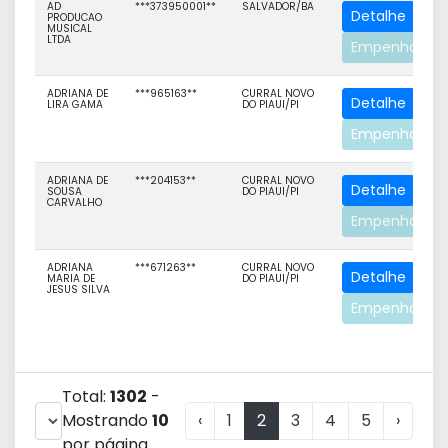
AD
***373950001**
SALVADOR/BA
Detalhe
PRODUCAO
MUSICAL
LTDA
Empenhos
ADRIANA DE
***965163**
CURRAL NOVO
Detalhe
LIRA GAMA
DO PIAUI/PI
Empenhos
ADRIANA DE
***204153**
CURRAL NOVO
Detalhe
SOUSA
DO PIAUI/PI
CARVALHO
Empenhos
ADRIANA
***671263**
CURRAL NOVO
Detalhe
MARIA DE
DO PIAUI/PI
JESUS SILVA
Empenhos
Total:
1302
-
Mostrando
10
‹
1
2
3
4
5
›
por página