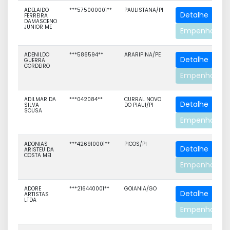
ADELAIDO
***575000001**
PAULISTANA/PI
Detalhe
FERREIRA
DAMASCENO
JUNIOR ME
Empenhos
ADENILDO
***586594**
ARARIPINA/PE
Detalhe
GUERRA
CORDEIRO
Empenhos
ADILMAR DA
***042084**
CURRAL NOVO
Detalhe
SILVA
DO PIAUI/PI
SOUSA
Empenhos
ADONIAS
***426910001**
PICOS/PI
Detalhe
ARISTEU DA
COSTA MEI
Empenhos
ADORE
***216440001**
GOIANIA/GO
Detalhe
ARTISTAS
LTDA
Empenhos