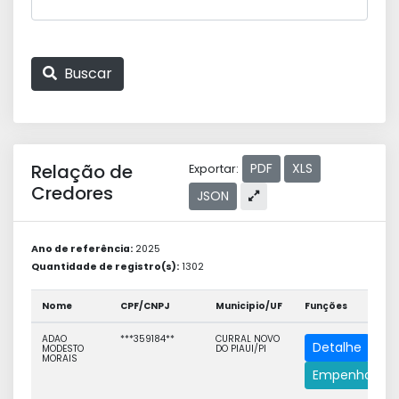
Buscar
Relação de
PDF
XLS
Exportar:
Credores
JSON
Ano de referência:
2025
Quantidade de registro(s):
1302
Nome
CPF/CNPJ
Municipio/UF
Funções
ADAO
***359184**
CURRAL NOVO
Detalhe
MODESTO
DO PIAUI/PI
MORAIS
Empenhos